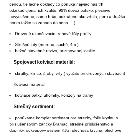
cenou, tie lacne obklady čo ponuka najviac náš trh
odzrkadlujena ich kvalite, 99% dovoz poľsko, plesnive,
nevysušnene, same hrče, pokrutene ako vrtula, pero a dražka
horko tažko sa zapada do seba.... )
Drevené ukončovacie, rohové lišty profily
Strešné laty (morené, suché, 4m )
bežné stavebné rezivo, prizmovanej kvalite
Spojovací kotviací materiál:
skrutky, klince, šroby, vrty ( využité pri drevených stavbách)
Kotviací materiál:
kotviace pätky, uholníky, konzoly na trámy
Strešný sortiment:
ponúkame komplet sortiment pre strechy, fólie krytinu s
príslušenstvom zančky Bramac, strešné príslušenstvo a
doplnky, odkvapový system KJG, plechová krytina, plechové