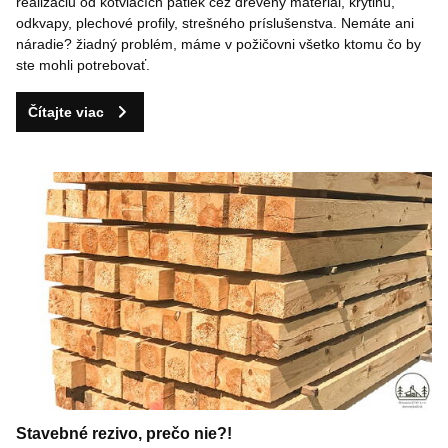
realizáciu od kotviacích pätiek cez drevený materiál, krytinu,
odkvapy, plechové profily, strešného príslušenstva. Nemáte ani
náradie? žiadný problém, máme v požičovni všetko ktomu čo by
ste mohli potrebovať.
Čítajte viac
Stavebné rezivo, prečo nie?!