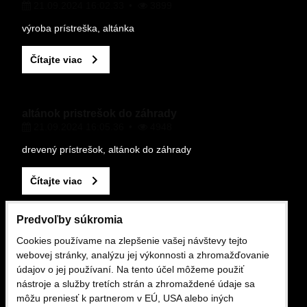
21.09.2024 16:02.33
3899
výroba prístreška, altánka
Čítajte viac
altánok pristrešok do záhrady
21.09.2024 16:05.36
4948
drevený prístrešok, altánok do záhrady
Čítajte viac
Predvoľby súkromia
OBCHODNÉ PODMIENKY
Cookies používame na zlepšenie vašej návštevy tejto
webovej stránky, analýzu jej výkonnosti a zhromažďovanie
údajov o jej používaní. Na tento účel môžeme použiť
Obchodne podmienky
nástroje a služby tretích strán a zhromaždené údaje sa
16.02.2025 12:13.29
1429
môžu preniesť k partnerom v EÚ, USA alebo iných