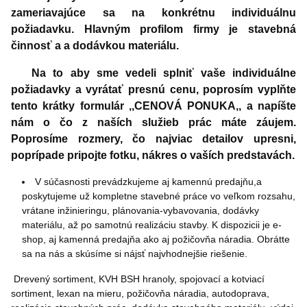
zameriavajúce sa na konkrétnu individuálnu
požiadavku. Hlavným profilom firmy je stavebná
činnosť a a dodávkou materiálu.
Na to aby sme vedeli splniť vaše individuálne
požiadavky a vyrátať presnú cenu, poprosím vyplňte
tento krátky formulár ,,CENOVÁ PONUKA,, a napíšte
nám o čo z naších služieb prác máte záujem.
Poprosíme rozmery, čo najviac detailov upresni,
poprípade pripojte fotku, nákres o vaších predstavách.
V súčasnosti prevádzkujeme aj kamennú predajňu,a
poskytujeme už kompletne stavebné práce vo veľkom rozsahu,
vrátane inžinieringu, plánovania-vybavovania, dodávky
materiálu, až po samotnú realizáciu stavby. K dispozicii je e-
shop, aj kamenná predajňa ako aj požičovňa náradia. Obrátte
sa na nás a skúsíme si nájsť najvhodnejšie riešenie.
Drevený sortiment, KVH BSH hranoly, spojovací a kotviací
sortiment, lexan na mieru, požičovňa náradia, autodoprava,