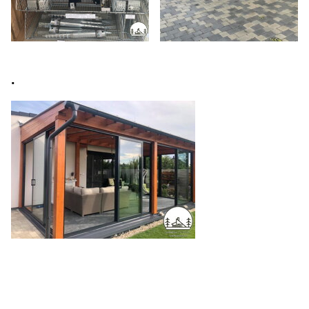
.
Ponúkame širokú škálu
polykarbonátových
dosiek a fólií pre
stavebníctvo a
priemysel⁩⁦. Sme
autorizovaný distribútor
polykarbonátových
dosiek Lexan™Lexan
cena m2 - Lexan cena
m2. U nás nájdete
dosky najvhodnejšie na použitie pri stavbe zastrešeniaSuper ceny
a Zľavy — Ušetrite nákupom z veľkoskladu 5% alebo 10%.
Rýchle dodanie vlastným autom až k vám domov.
Polykarbonátové dosky, vlnovkový...Komôrkový polykarbonát —