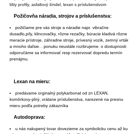
lišty profily, asfaltový šíndel, lexan s príslušenstvom
Požičovňa náradia, strojov a príslušenstva:
požičiame pre vás stroje a náradie napr. vibračne
dusadlo,píly, klincovačky, rôzne rezačky, búracie kladivá rôzne
meracie prístroje, záhradne stroje, prívesný vozik, zemný vrták
a mnoho daľsie... ponuku neustále rozširujeme. o dostupnosti
odporučáme sa informovať resp rezervovať dopredu termín
prenájmu.
Lexan na mieru:
predávame orginalný polykarbonat od zn LEXAN,
komôrkovy-plný, vrátane príslušenstva, narezené na presnu
mieru podľa potreby zákazníka
Autodoprava:
u nás nakupený tovar dovezieme za symbolicku cenu až ku