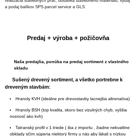
realizácia stavebných prác, dodávka stavebného materiálu, výdaj
a podaj balíkov SPS parcel service a GLS.
Predaj + výroba + požičovňa
Naša predajňa, ponúka na predaj sortiment z vlastného
skladu
Sušený drevený sortiment, a všetko portrebne k
dreveným stavbám:
Hranoly KVH (ideálne pre drevostavby lacnejšia altrenatíva)
Hranoly BSH (top kvalita, skoro bez vizulných chyb, vyššia
nosnosť ako kvh)
Tatranský profil v 1.triede ( iba z importu , žiadne nekvalitne
obklady sčím súperia niektorý firmy u nás aby lákali s nízkou