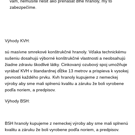
vám, nemusíte riešiť ako prenášat dlhé hranoly, my to
zabezpečíme.
Výhody KVH:
sú masívne smrekové konštrukčné hranoly. Vďaka technickému
sušeniu dosahujú výborné konštrukčné vlastnosti a neobsahujú
žiadne zdraviu škodlivé látky. Cinkovaný ozubový spoj umožňuje
vyrábať KVH v štandardnej dĺžke 13 metrov a prispieva k vysokej
pevnosti každého prvku. Kvh hranoly kupujeme z nemeckej
výroby aby sme mali splnenú kvalitu a záruku že boli vyrobene
podľa noriem, a predpisov.
Výhody BSH:
BSH hranoly kupujeme z nemeckej výroby aby sme mali splnenú
kvalitu a záruku že boli vyrobene podľa noriem, a predpisov.