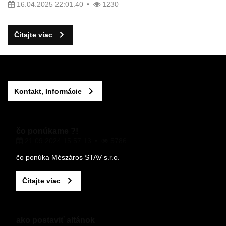
16.04.2025 22:01.40
1230
Čítajte viac
Kontakt, Informácie
čo ponúkame ?!
21.09.2024 15:57.13
5786
čo ponúka Mészáros STAV s.r.o.
Čítajte viac
ako postaviť altánok