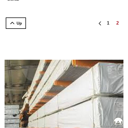
1
2
Up
Predchádzajú