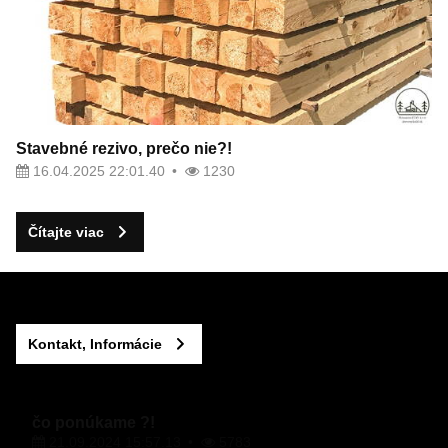
Stavebné rezivo, prečo nie?!
16.04.2025 22:01.40
1230
Čítajte viac
Kontakt, Informácie
čo ponúkame ?!
21.09.2024 15:57.13
5783