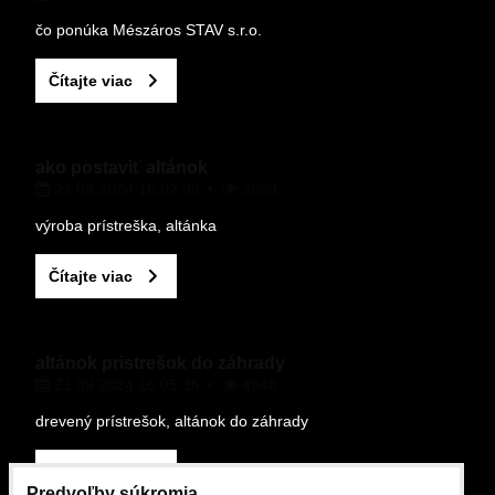
čo ponúka Mészáros STAV s.r.o.
Čítajte viac
ako postaviť altánok
21.09.2024 16:02.33
3899
výroba prístreška, altánka
Čítajte viac
altánok pristrešok do záhrady
21.09.2024 16:05.36
4948
drevený prístrešok, altánok do záhrady
Čítajte viac
Predvoľby súkromia