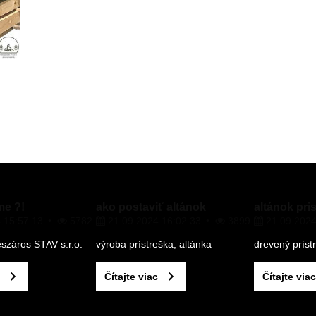
e ?!
ako postaviť altánok
altánok pri
 15:57.13
5782
21.09.2024 16:02.33
3899
21.09.2024
száros STAV s.r.o.
výroba prístreška, altánka
drevený príst
Čítajte viac
Čítajte viac