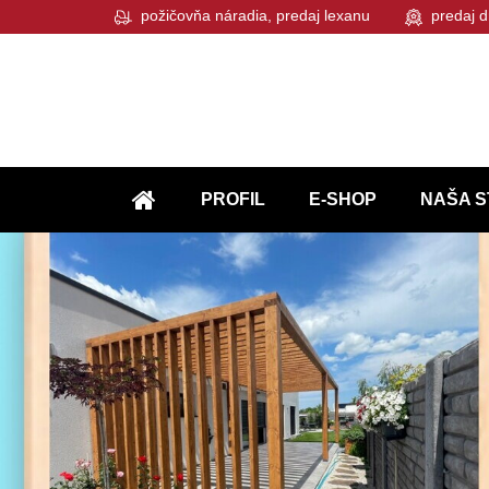
požičovňa náradia, predaj lexanu
predaj d
PROFIL
E-SHOP
NAŠA S
ÚVOD