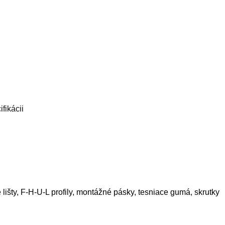
fikácii
é lišty, F-H-U-L profily, montážné pásky, tesniace gumá, skrutky