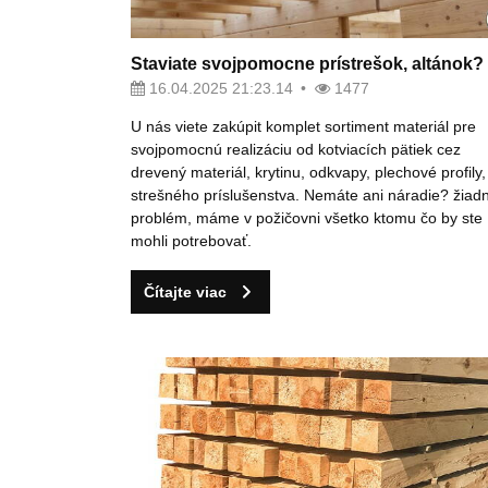
Staviate svojpomocne prístrešok, altánok?
16.04.2025 21:23.14
1477
U nás viete zakúpit komplet sortiment materiál pre
svojpomocnú realizáciu od kotviacích pätiek cez
drevený materiál, krytinu, odkvapy, plechové profily,
strešného príslušenstva. Nemáte ani náradie? žiad
problém, máme v požičovni všetko ktomu čo by ste
mohli potrebovať.
Čítajte viac