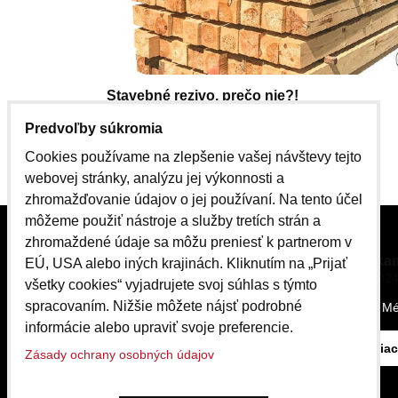
Stavebné rezivo, prečo nie?!
16.04.2025 22:01.40
1230
Predvoľby súkromia
Cookies používame na zlepšenie vašej návštevy tejto
Čítajte viac
webovej stránky, analýzu jej výkonnosti a
zhromažďovanie údajov o jej používaní. Na tento účel
môžeme použiť nástroje a služby tretích strán a
zhromaždené údaje sa môžu preniesť k partnerom v
čo ponúkam
EÚ, USA alebo iných krajinách. Kliknutím na „Prijať
21.09.2024
všetky cookies“ vyjadrujete svoj súhlas s týmto
Kontakt, Informácie
spracovaním. Nižšie môžete nájsť podrobné
čo ponúka Mé
informácie alebo upraviť svoje preferencie.
Čítajte viac
Zásady ochrany osobných údajov