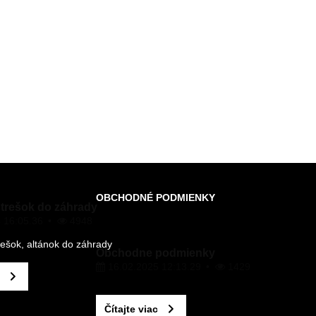
OBCHODNÉ PODMIENKY
strešok do záhrady
 16:05.36
4948
rešok, altánok do záhrady
Obchodne podmienky
16.02.2025 12:13.29
1429
Čítajte viac