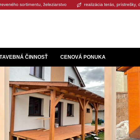
reveného sortimentu, železiarstvo
realizácia terás, prístrešky,
TAVEBNÁ ČINNOSŤ
CENOVÁ PONUKA