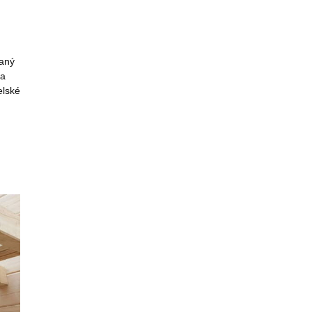
vaný
na
elské