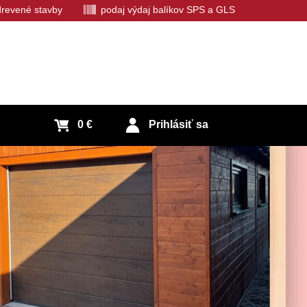
 drevené stavby
podaj výdaj balíkov SPS a GLS
0 €
Prihlásiť sa