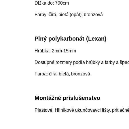
Dlžka do: 700cm
Farby: čírá, bielá (opál), bronzová
Plný polykarbonát (Lexan)
Hrúbka: 2mm-15mm
Dostupné rozmery podľa hrúbky a farby a špeci
Farba: číra, bielá, bronzová
Montážné príslušenstvo
Plastové, Hliníkové ukunčovavci lišty, prítlačn