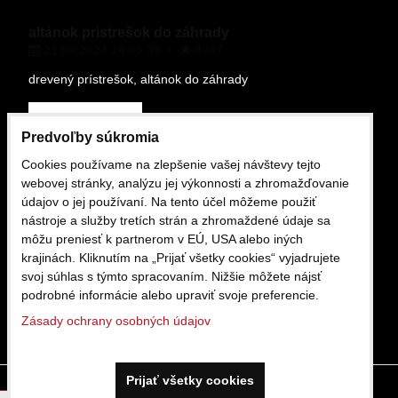
altánok pristrešok do záhrady
21.09.2024 16:05.36
4947
drevený prístrešok, altánok do záhrady
Čítajte viac
Predvoľby súkromia
Cookies používame na zlepšenie vašej návštevy tejto
OBCHODNÉ PODMIENKY
webovej stránky, analýzu jej výkonnosti a zhromažďovanie
údajov o jej používaní. Na tento účel môžeme použiť
nástroje a služby tretích strán a zhromaždené údaje sa
môžu preniesť k partnerom v EÚ, USA alebo iných
Obchodne podmienky
krajinách. Kliknutím na „Prijať všetky cookies“ vyjadrujete
16.02.2025 12:13.29
1427
svoj súhlas s týmto spracovaním. Nižšie môžete nájsť
podrobné informácie alebo upraviť svoje preferencie.
Čítajte viac
Zásady ochrany osobných údajov
Prijať všetky cookies
Predvoľby súkromia
Zásady ochrany osobných údajov