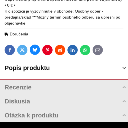
•
0 €
•
Osobný odber -
predajňa/sklad ***Možny termín osobného odberu sa upresni po
objednávke
Doručenia
Bluesky
Twitter
Facebook
Pinterest
Reddit
LinkedIn
WhatsApp
E-mail
Popis produktu
Recenzie
Hodnotenie produktu
Diskusia
Komentáre k produktu
Otázka k produktu
Zatiaľ nie sú žiadne komentáre! Buďte prvý!
Nová otázka k produktu