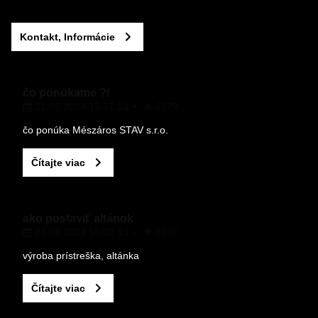
Nový komentár
MENO
Kontakt, Informácie
VÁŠ E-MAIL
čo ponúkame ?!
21.09.2024 15:57.13
5779
VAŠA OTÁZKA K PRODUKTU
čo ponúka Mészáros STAV s.r.o.
Čítajte viac
ako postaviť altánok
21.09.2024 16:02.33
3897
Odoslať
výroba prístreška, altánka
Čítajte viac