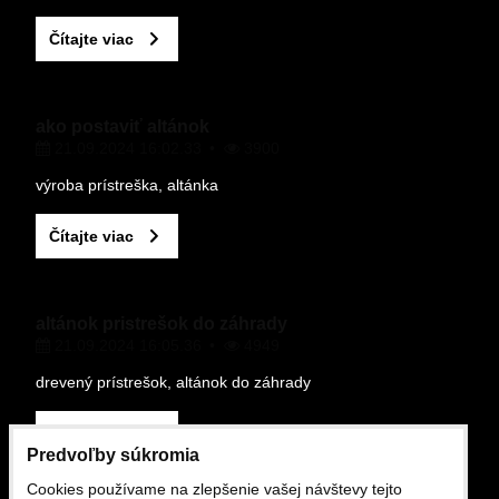
Čítajte viac
ako postaviť altánok
21.09.2024 16:02.33
3900
Odoslať
výroba prístreška, altánka
Čítajte viac
altánok pristrešok do záhrady
21.09.2024 16:05.36
4949
drevený prístrešok, altánok do záhrady
Čítajte viac
Predvoľby súkromia
Cookies používame na zlepšenie vašej návštevy tejto