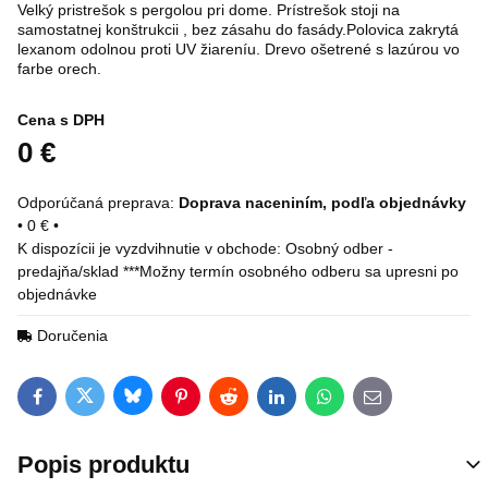
Velký pristrešok s pergolou pri dome. Prístrešok stoji na
samostatnej konštrukcii , bez zásahu do fasády.Polovica zakrytá
lexanom odolnou proti UV žiareníu. Drevo ošetrené s lazúrou vo
farbe orech.
Cena s DPH
0 €
Doprava naceniním, podľa objednávky
•
0 €
•
Osobný odber -
predajňa/sklad ***Možny termín osobného odberu sa upresni po
objednávke
Doručenia
Bluesky
Twitter
Facebook
Pinterest
Reddit
LinkedIn
WhatsApp
E-mail
Popis produktu