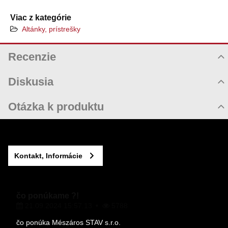
Viac z kategórie
Altánky, prístrešky
Recenzie
Hodnotenie produktu
Diskusia
Komentáre k produktu
Otázka k produktu
Zatiaľ nie sú žiadne komentáre! Buďte prvý!
Nová otázka k produktu
Nový komentár
MENO
Kontakt, Informácie
VÁŠ E-MAIL
čo ponúkame ?!
21.09.2024 15:57.13
5788
VAŠA OTÁZKA K PRODUKTU
čo ponúka Mészáros STAV s.r.o.