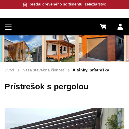
predaj dreveného sortimentu, železiarstvo
Menu
0 €
Pr
Úvod
Naša stavebná činnosť
Altánky, prístrešky
Prístrešok s pergolou