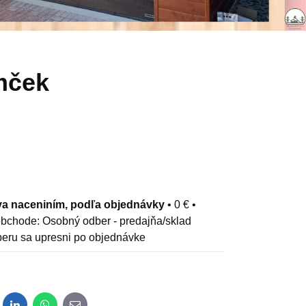
mček
a naceniním, podľa objednávky
•
0 €
•
Osobný odber - predajňa/sklad
eru sa upresni po objednávke