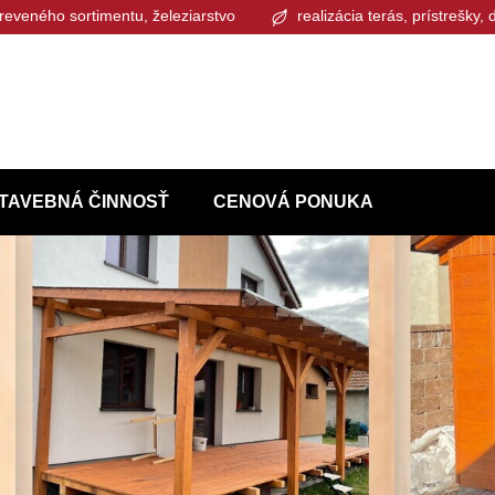
reveného sortimentu, železiarstvo
realizácia terás, prístrešky,
TAVEBNÁ ČINNOSŤ
CENOVÁ PONUKA