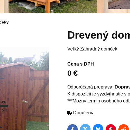
čeky
Drevený do
Veľký Záhradný domček
Cena s DPH
0 €
Doprav
***Možny termín osobného odb
Doručenia