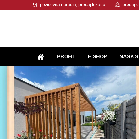
požičovňa náradia, predaj lexanu
predaj d
PROFIL
E-SHOP
NAŠA S
ÚVOD