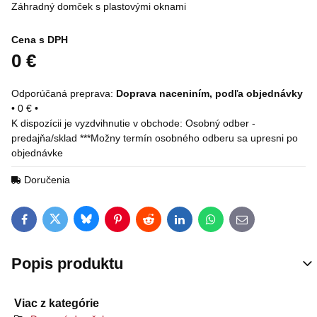
Záhradný domček s plastovými oknami
Cena s DPH
0 €
Doprava naceniním, podľa objednávky
•
0 €
•
Osobný odber -
predajňa/sklad ***Možny termín osobného odberu sa upresni po
objednávke
Doručenia
Bluesky
Twitter
Facebook
Pinterest
Reddit
LinkedIn
WhatsApp
E-mail
Popis produktu
Viac z kategórie