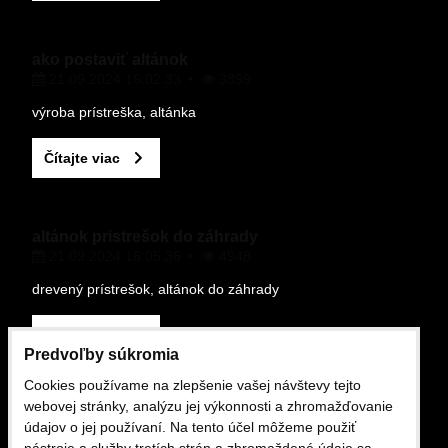
ako postaviť altánok
21.09.2024 16:02.33
3899
Odoslať
výroba prístreška, altánka
Čítajte viac
altánok pristrešok do záhrady
21.09.2024 16:05.36
4948
drevený prístrešok, altánok do záhrady
Čítajte viac
Predvoľby súkromia
Cookies používame na zlepšenie vašej návštevy tejto
OBCHODNÉ PODMIENKY
webovej stránky, analýzu jej výkonnosti a zhromažďovanie
údajov o jej používaní. Na tento účel môžeme použiť