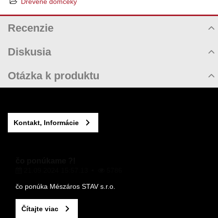
Drevené domčeky
Recenzie
Hodnotenie produktu
Diskusia
Komentáre k produktu
Otázka k produktu
Zatiaľ nie sú žiadne komentáre! Buďte prvý!
Nová otázka k produktu
Nový komentár
MENO
Kontakt, Informácie
VÁŠ E-MAIL
čo ponúkame ?!
21.09.2024 15:57.13
5786
VAŠA OTÁZKA K PRODUKTU
čo ponúka Mészáros STAV s.r.o.
Čítajte viac