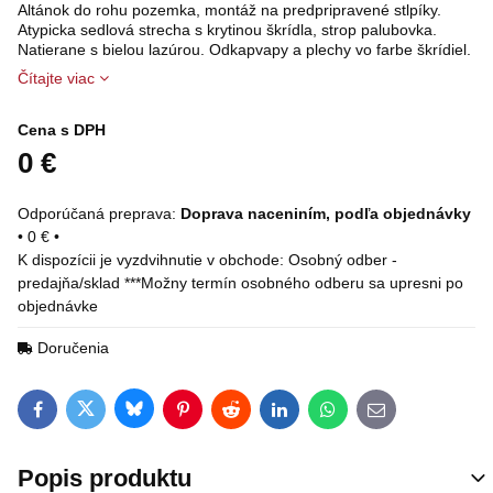
Altánok do rohu pozemka, montáž na predpripravené stlpíky.
Atypicka sedlová strecha s krytinou škrídla, strop palubovka.
Natierane s bielou lazúrou. Odkapvapy a plechy vo farbe škrídiel.
Čítajte viac
Cena s DPH
0 €
Doprava naceniním, podľa objednávky
•
0 €
•
Osobný odber -
predajňa/sklad ***Možny termín osobného odberu sa upresni po
objednávke
Doručenia
Bluesky
Twitter
Facebook
Pinterest
Reddit
LinkedIn
WhatsApp
E-mail
Popis produktu