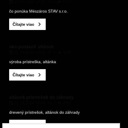
21.09.2024 15:57.13
5771
VAŠA OTÁZKA K PRODUKTU
čo ponúka Mészáros STAV s.r.o.
Čítajte viac
ako postaviť altánok
21.09.2024 16:02.33
3895
Odoslať
výroba prístreška, altánka
Čítajte viac
altánok pristrešok do záhrady
21.09.2024 16:05.36
4945
drevený prístrešok, altánok do záhrady
Čítajte viac