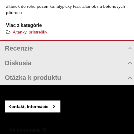
altánok do rohu pozemka, atypicky tvar, altánok na betonovych
pilieroch
Viac z kategórie
Altánky, prístrešky
Recenzie
Hodnotenie produktu
Diskusia
Komentáre k produktu
Otázka k produktu
Zatiaľ nie sú žiadne komentáre! Buďte prvý!
Nová otázka k produktu
Nový komentár
MENO
Kontakt, Informácie
VÁŠ E-MAIL
čo ponúkame ?!