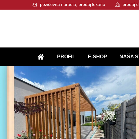
požičovňa náradia, predaj lexanu
predaj d
PROFIL
E-SHOP
NAŠA S
ÚVOD