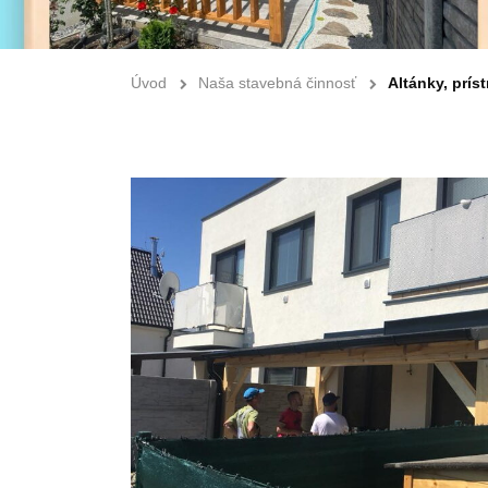
Úvod
Naša stavebná činnosť
Altánky, prís