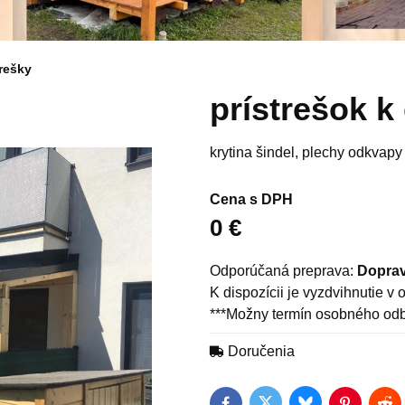
trešky
prístrešok 
krytina šindel, plechy odkvap
Cena s DPH
0 €
Doprav
***Možny termín osobného odb
Doručenia