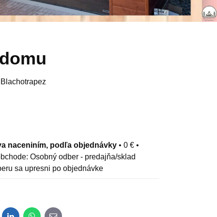
k domu
y Blachotrapez
a naceniním, podľa objednávky
•
0 €
•
Osobný odber - predajňa/sklad
eru sa upresni po objednávke