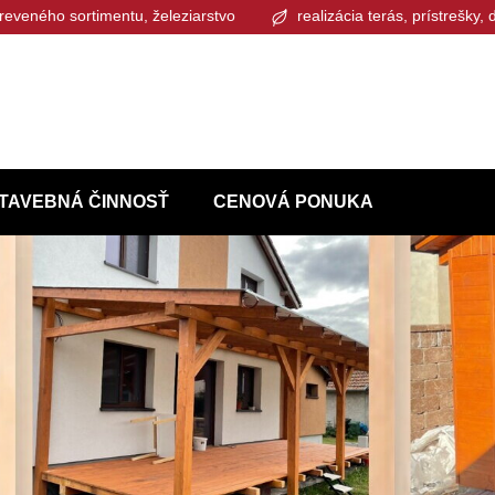
reveného sortimentu, železiarstvo
realizácia terás, prístrešky,
TAVEBNÁ ČINNOSŤ
CENOVÁ PONUKA