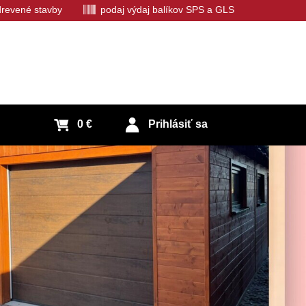
 drevené stavby
podaj výdaj balíkov SPS a GLS
0 €
Prihlásiť sa