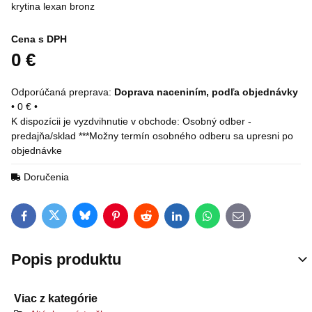
krytina lexan bronz
Cena s DPH
0 €
Doprava naceniním, podľa objednávky
•
0 €
•
Osobný odber -
predajňa/sklad ***Možny termín osobného odberu sa upresni po
objednávke
Doručenia
Bluesky
Twitter
Facebook
Pinterest
Reddit
LinkedIn
WhatsApp
E-mail
Popis produktu
Viac z kategórie