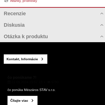
Altánky, prístrešky
Recenzie
Hodnotenie produktu
Diskusia
Komentáre k produktu
Otázka k produktu
Zatiaľ nie sú žiadne komentáre! Buďte prvý!
Nová otázka k produktu
Nový komentár
MENO
Kontakt, Informácie
VÁŠ E-MAIL
čo ponúkame ?!
21.09.2024 15:57.13
5780
VAŠA OTÁZKA K PRODUKTU
čo ponúka Mészáros STAV s.r.o.
Čítajte viac