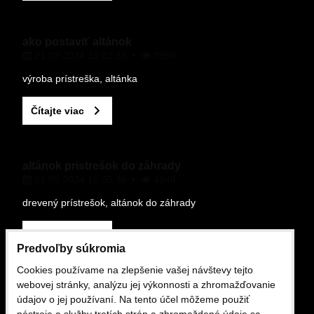
ako postaviť altánok
21.09.2024 16:02.33
3898
Odoslať
výroba prístreška, altánka
Čítajte viac
altánok pristrešok do záhrady
21.09.2024 16:05.36
4948
drevený prístrešok, altánok do záhrady
Čítajte viac
Predvoľby súkromia
Cookies používame na zlepšenie vašej návštevy tejto
OBCHODNÉ PODMIENKY
webovej stránky, analýzu jej výkonnosti a zhromažďovanie
údajov o jej používaní. Na tento účel môžeme použiť