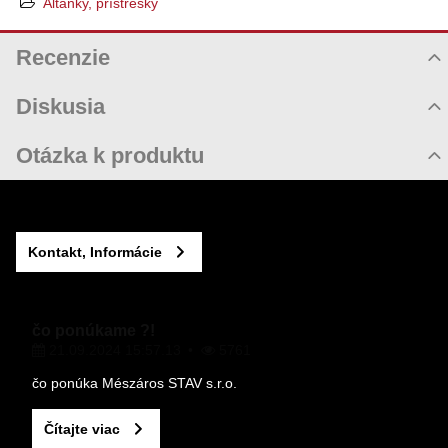
Altánky, prístrešky
Recenzie
Hodnotenie produktu
Diskusia
Komentáre k produktu
Otázka k produktu
Zatiaľ nie sú žiadne komentáre! Buďte prvý!
Nová otázka k produktu
Nový komentár
MENO
Kontakt, Informácie
VÁŠ E-MAIL
čo ponúkame ?!
21.09.2024 15:57.13
5761
VAŠA OTÁZKA K PRODUKTU
čo ponúka Mészáros STAV s.r.o.
Čítajte viac