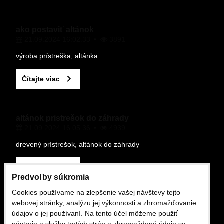
ako postaviť altánok
21.09.2024 16:02.33
3891
Odoslať
výroba prístreška, altánka
Čítajte viac
altánok pristrešok do záhrady
21.09.2024 16:05.36
4939
drevený prístrešok, altánok do záhrady
Čítajte viac
Predvoľby súkromia
Cookies používame na zlepšenie vašej návštevy tejto
OBCHODNÉ PODMIENKY
webovej stránky, analýzu jej výkonnosti a zhromažďovanie
údajov o jej používaní. Na tento účel môžeme použiť