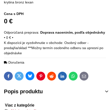
krytina bronz lexan
Cena s DPH
0 €
Doprava naceniním, podľa objednávky
•
0 €
•
Osobný odber -
predajňa/sklad ***Možny termín osobného odberu sa upresni po
objednávke
Doručenia
Bluesky
Twitter
Facebook
Pinterest
Reddit
LinkedIn
WhatsApp
E-mail
Popis produktu
Viac z kategórie