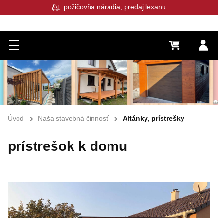
požičovňa náradia, predaj lexanu
Menu
0 €
Pr
Úvod
Naša stavebná činnosť
Altánky, prístrešky
prístrešok k domu