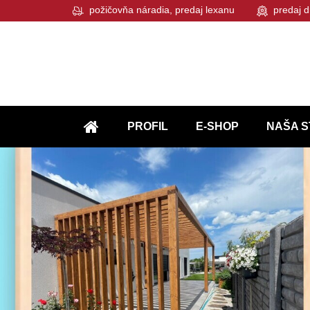
požičovňa náradia, predaj lexanu
predaj d
PROFIL
E-SHOP
NAŠA S
ÚVOD