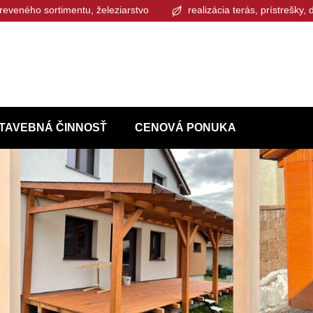
reveného sortimentu, železiarstvo
realizácia terás, prístrešky,
TAVEBNÁ ČINNOSŤ
CENOVÁ PONUKA