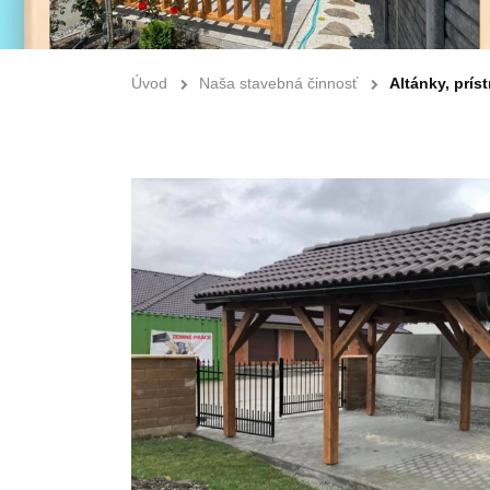
Úvod
Naša stavebná činnosť
Altánky, prís