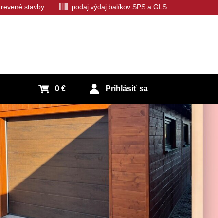
 drevené stavby
podaj výdaj balíkov SPS a GLS
0 €
Prihlásiť sa