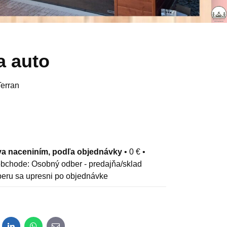
a auto
Terran
a naceniním, podľa objednávky
•
0 €
•
Osobný odber - predajňa/sklad
eru sa upresni po objednávke