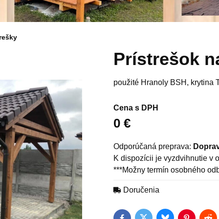
trešky
Prístrešok n
použité Hranoly BSH, krytina 
Cena s DPH
0 €
Doprav
***Možny termín osobného odb
Doručenia