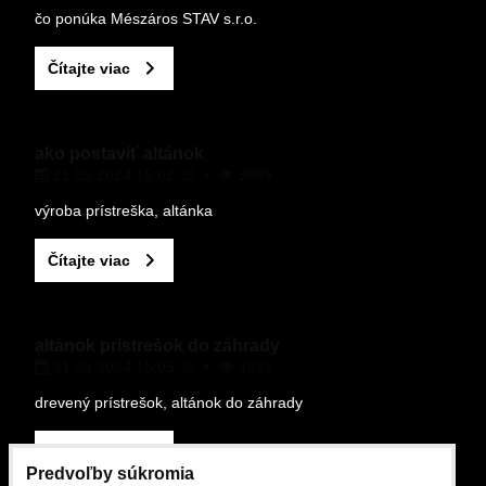
VAŠA OTÁZKA K PRODUKTU
čo ponúka Mészáros STAV s.r.o.
Čítajte viac
ako postaviť altánok
21.09.2024 16:02.33
3889
Odoslať
výroba prístreška, altánka
Čítajte viac
altánok pristrešok do záhrady
21.09.2024 16:05.36
4939
drevený prístrešok, altánok do záhrady
Čítajte viac
Predvoľby súkromia