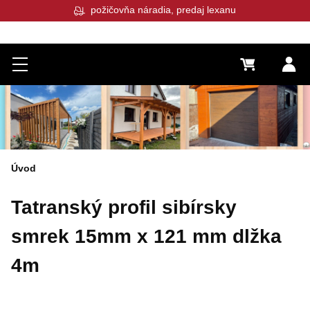
požičovňa náradia, predaj lexanu
Menu
0 €
Pr
Úvod
Tatranský profil sibírsky
smrek 15mm x 121 mm dlžka
4m