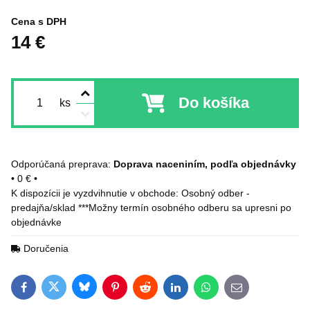
Cena s DPH
14 €
Do košíka
ks
Doprava naceniním, podľa objednávky
•
0 €
•
Osobný odber -
predajňa/sklad ***Možny termín osobného odberu sa upresni po
objednávke
Doručenia
Bluesky
Twitter
Facebook
Pinterest
Reddit
LinkedIn
WhatsApp
E-mail