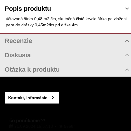
Popis produktu
účtovaná šírka 0,48 m2 /ks, skutočná čistá krycia šírka po zloženi
pera do drážky 0,45m2/ks pri dlžke 4m
Recenzie
Hodnotenie produktu
Diskusia
Komentáre k produktu
Otázka k produktu
Zatiaľ nie sú žiadne komentáre! Buďte prvý!
Nová otázka k produktu
Nový komentár
MENO
Kontakt, Informácie
VÁŠ E-MAIL
čo ponúkame ?!
21.09.2024 15:57.13
5758