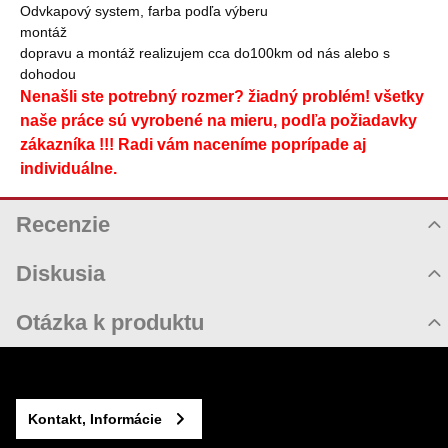
Odvkapový system, farba podľa výberu
montáž
dopravu a montáž realizujem cca do100km od nás alebo s
dohodou
Nenašli ste potrebný rozmer? žiadný problém! všetky
naše práce sú vyrobené na mieru, podľa požiadavky
zákazníka !!! Radi vám naceníme poprípade aj
individuálne.
Recenzie
Hodnotenie produktu
Diskusia
Komentáre k produktu
Otázka k produktu
Zatiaľ nie sú žiadne komentáre! Buďte prvý!
Nová otázka k produktu
Nový komentár
MENO
Kontakt, Informácie