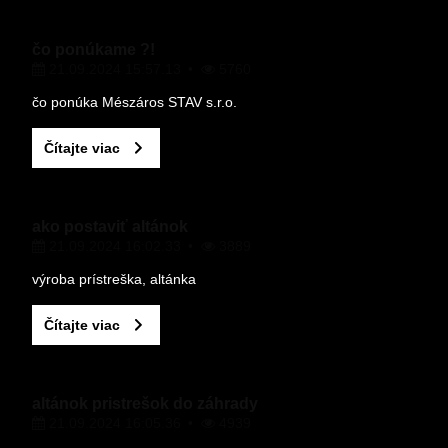
VÁŠ E-MAIL
čo ponúkame ?!
21.09.2024 15:57.13
5760
VAŠA OTÁZKA K PRODUKTU
čo ponúka Mészáros STAV s.r.o.
Čítajte viac
ako postaviť altánok
21.09.2024 16:02.33
3889
Odoslať
výroba prístreška, altánka
Čítajte viac
altánok pristrešok do záhrady
21.09.2024 16:05.36
4939