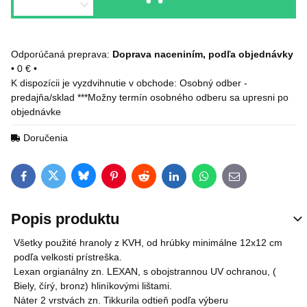
Doprava naceniním, podľa objednávky
•
0 €
•
Osobný odber -
predajňa/sklad ***Možny termín osobného odberu sa upresni po
objednávke
Doručenia
Bluesky
Twitter
Facebook
Pinterest
Reddit
LinkedIn
WhatsApp
E-mail
Popis produktu
Všetky použité hranoly z KVH, od hrúbky minimálne 12x12 cm
podľa velkosti prístreška.
Lexan orgianálny zn. LEXAN, s obojstrannou UV ochranou, (
Biely, čírý, bronz) hliníkovými lištami.
Náter 2 vrstvách zn. Tikkurila odtieň podľa výberu