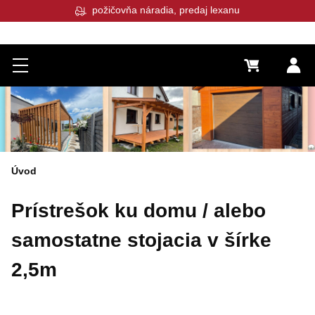
požičovňa náradia, predaj lexanu
pred
Menu
0 €
Pr
Úvod
Prístrešok ku domu / alebo
samostatne stojacia v šírke
2,5m