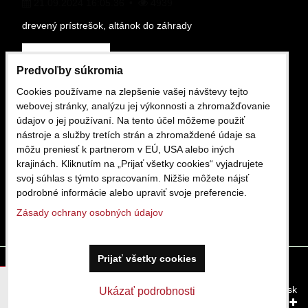
21.09.2024 16:05.36
4939
drevený prístrešok, altánok do záhrady
Čítajte viac
Predvoľby súkromia
Cookies používame na zlepšenie vašej návštevy tejto
OBCHODNÉ PODMIENKY
webovej stránky, analýzu jej výkonnosti a zhromažďovanie
údajov o jej používaní. Na tento účel môžeme použiť
nástroje a služby tretích strán a zhromaždené údaje sa
môžu preniesť k partnerom v EÚ, USA alebo iných
Obchodne podmienky
krajinách. Kliknutím na „Prijať všetky cookies“ vyjadrujete
16.02.2025 12:13.29
1426
svoj súhlas s týmto spracovaním. Nižšie môžete nájsť
podrobné informácie alebo upraviť svoje preferencie.
Čítajte viac
Zásady ochrany osobných údajov
Prijať všetky cookies
Predvoľby súkromia
Zásady ochrany osobných údajov
Táto stránka používa cookies.
Viac info
Vytvorené pomocou:
BiznisWeb.sk
Ukázať podrobnosti
Potvrdiť