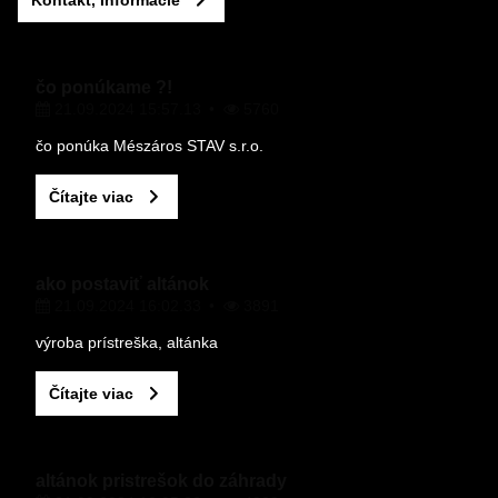
VÁŠ E-MAIL
čo ponúkame ?!
21.09.2024 15:57.13
5760
VAŠA OTÁZKA K PRODUKTU
čo ponúka Mészáros STAV s.r.o.
Čítajte viac
ako postaviť altánok
21.09.2024 16:02.33
3891
Odoslať
výroba prístreška, altánka
Čítajte viac
altánok pristrešok do záhrady