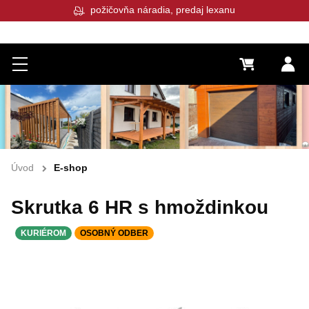
požičovňa náradia, predaj lexanu
Menu
0 €
Pr
Úvod
E-shop
Skrutka 6 HR s hmoždinkou
KURIÉROM
OSOBNÝ ODBER