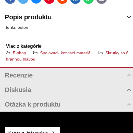
Twitter
Facebook
Pinterest
Reddit
LinkedIn
WhatsApp
E-mail
Popis produktu
tehla, beton
Viac z kategórie
E-shop
Spojovaci- kotviací materiál
Skrutky so 6
hrannou hlavou
Recenzie
Hodnotenie produktu
Diskusia
Komentáre k produktu
Otázka k produktu
Zatiaľ nie sú žiadne komentáre! Buďte prvý!
Nová otázka k produktu
Nový komentár
MENO
Kontakt, Informácie