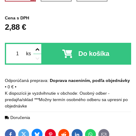
Cena s DPH
2,88 €
Do košíka
ks
Doprava naceniním, podľa objednávky
•
0 €
•
Osobný odber -
predajňa/sklad ***Možny termín osobného odberu sa upresni po
objednávke
Doručenia
Bluesky