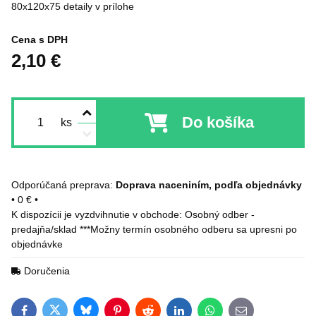
80x120x75 detaily v prílohe
Cena s DPH
2,10 €
Do košíka
ks
Doprava naceniním, podľa objednávky
•
0 €
•
Osobný odber -
predajňa/sklad ***Možny termín osobného odberu sa upresni po
objednávke
Doručenia
Bluesky
Twitter
Facebook
Pinterest
Reddit
LinkedIn
WhatsApp
E-mail