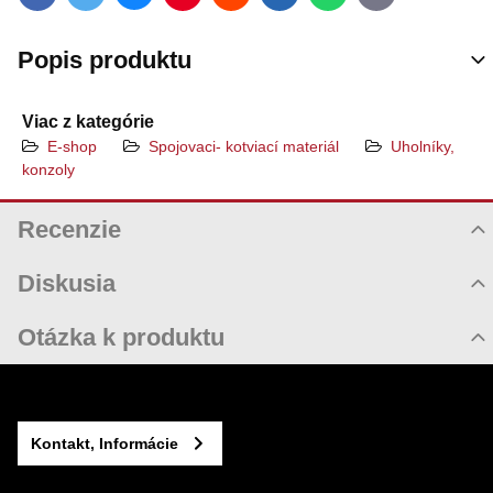
Popis produktu
Viac z kategórie
E-shop
Spojovaci- kotviací materiál
Uholníky,
konzoly
Recenzie
Hodnotenie produktu
Diskusia
Komentáre k produktu
Otázka k produktu
Zatiaľ nie sú žiadne komentáre! Buďte prvý!
Nová otázka k produktu
Nový komentár
MENO
Kontakt, Informácie
VÁŠ E-MAIL