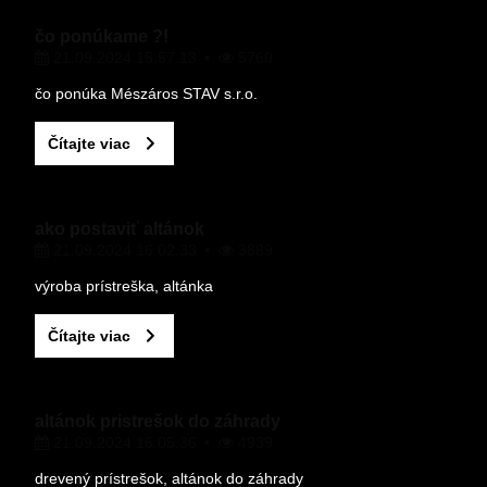
čo ponúkame ?!
21.09.2024 15:57.13
5760
VAŠA OTÁZKA K PRODUKTU
čo ponúka Mészáros STAV s.r.o.
Čítajte viac
ako postaviť altánok
21.09.2024 16:02.33
3889
Odoslať
výroba prístreška, altánka
Čítajte viac
altánok pristrešok do záhrady
21.09.2024 16:05.36
4939
drevený prístrešok, altánok do záhrady