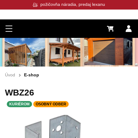
požičovňa náradia, predaj lexanu
Menu
0 €
Pr
Úvod
E-shop
WBZ26
KURIÉROM
OSOBNÝ ODBER