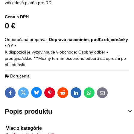
základová platňa pre RD
Cena s DPH
0 €
Doprava naceniním, podľa objednávky
•
0 €
•
Osobný odber -
predajňa/sklad ***Možny termín osobného odberu sa upresni po
objednávke
Doručenia
Bluesky
Twitter
Facebook
Pinterest
Reddit
LinkedIn
WhatsApp
E-mail
Popis produktu
Viac z kategórie