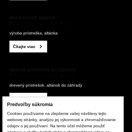
ako postaviť altánok
21.09.2024 16:02.33
3891
Odoslať
výroba prístreška, altánka
Čítajte viac
altánok pristrešok do záhrady
21.09.2024 16:05.36
4939
drevený prístrešok, altánok do záhrady
Čítajte viac
Predvoľby súkromia
Cookies používame na zlepšenie vašej návštevy tejto
OBCHODNÉ PODMIENKY
webovej stránky, analýzu jej výkonnosti a zhromažďovanie
údajov o jej používaní. Na tento účel môžeme použiť