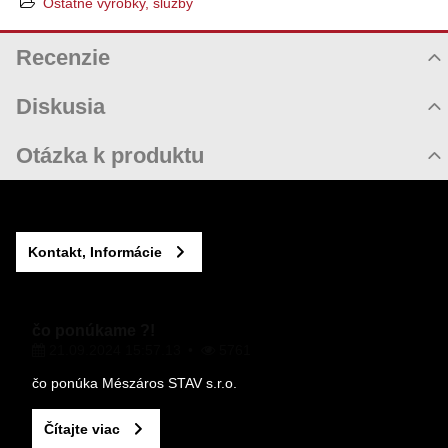
Ostatné výrobky, služby
Recenzie
Hodnotenie produktu
Diskusia
Komentáre k produktu
Otázka k produktu
Zatiaľ nie sú žiadne komentáre! Buďte prvý!
Nová otázka k produktu
Nový komentár
MENO
Kontakt, Informácie
VÁŠ E-MAIL
čo ponúkame ?!
21.09.2024 15:57.13
5761
VAŠA OTÁZKA K PRODUKTU
čo ponúka Mészáros STAV s.r.o.
Čítajte viac