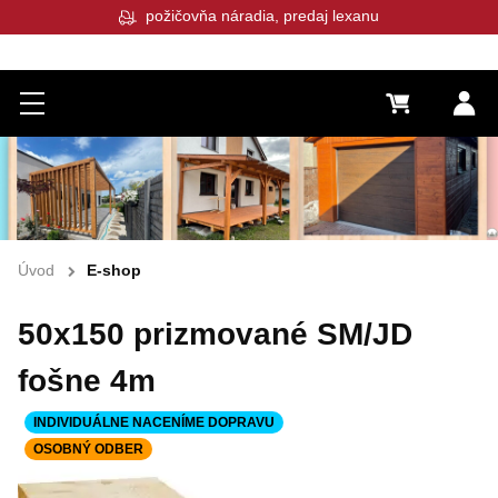
požičovňa náradia, predaj lexanu
Menu
0 €
Pr
Úvod
E-shop
50x150 prizmované SM/JD
fošne 4m
INDIVIDUÁLNE NACENÍME DOPRAVU
OSOBNÝ ODBER