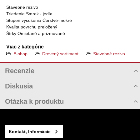
Stavebné rezivo
Triedenie Smrek - jedľa
Stupeň vysušenia Čerstvé-mokré
Kvalita povrchu preložený
Šírky Omietané a prizmované
Viac z kategórie
E-shop
Drevený sortiment
Stavebné rezivo
Recenzie
Hodnotenie produktu
Diskusia
Komentáre k produktu
Otázka k produktu
Zatiaľ nie sú žiadne komentáre! Buďte prvý!
Nová otázka k produktu
Nový komentár
MENO
Kontakt, Informácie