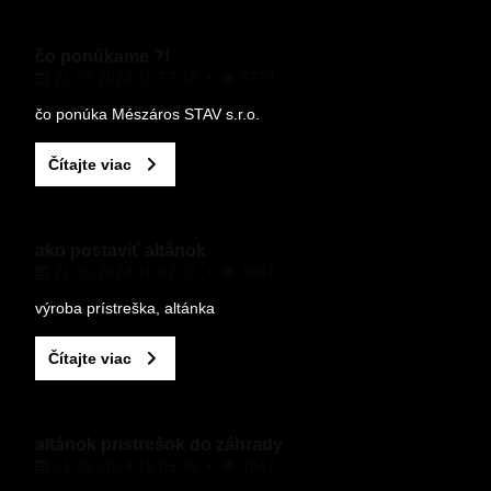
VÁŠ E-MAIL
čo ponúkame ?!
21.09.2024 15:57.13
5779
VAŠA OTÁZKA K PRODUKTU
čo ponúka Mészáros STAV s.r.o.
Čítajte viac
ako postaviť altánok
21.09.2024 16:02.33
3897
Odoslať
výroba prístreška, altánka
Čítajte viac
altánok pristrešok do záhrady
21.09.2024 16:05.36
4947