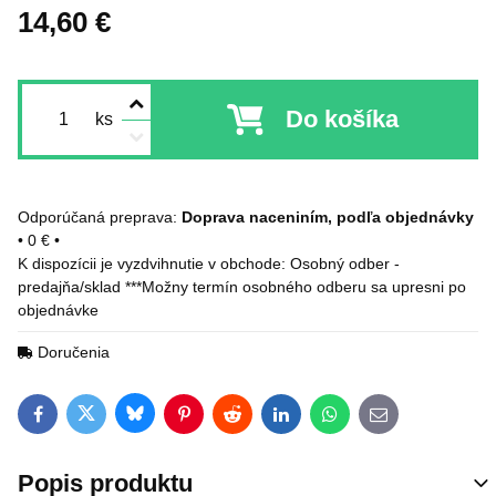
14,60 €
Do košíka
ks
Doprava naceniním, podľa objednávky
•
0 €
•
Osobný odber -
predajňa/sklad ***Možny termín osobného odberu sa upresni po
objednávke
Doručenia
Bluesky
Twitter
Facebook
Pinterest
Reddit
LinkedIn
WhatsApp
E-mail
Popis produktu