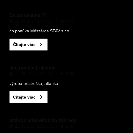
VÁŠ E-MAIL
čo ponúkame ?!
21.09.2024 15:57.13
5786
VAŠA OTÁZKA K PRODUKTU
čo ponúka Mészáros STAV s.r.o.
Čítajte viac
ako postaviť altánok
21.09.2024 16:02.33
3899
Odoslať
výroba prístreška, altánka
Čítajte viac
altánok pristrešok do záhrady
21.09.2024 16:05.36
4948