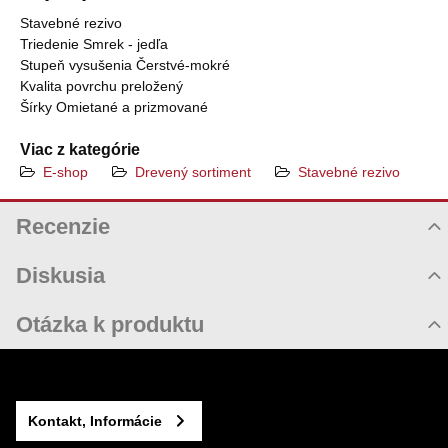
Stavebné rezivo
Triedenie Smrek - jedľa
Stupeň vysušenia Čerstvé-mokré
Kvalita povrchu preložený
Šírky Omietané a prizmované
Viac z kategórie
E-shop
Drevený sortiment
Stavebné rezivo
Recenzie
Hodnotenie produktu
Diskusia
Komentáre k produktu
Otázka k produktu
Zatiaľ nie sú žiadne komentáre! Buďte prvý!
Nová otázka k produktu
Nový komentár
MENO
Kontakt, Informácie