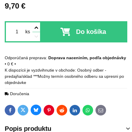
9,70 €
Do košíka
ks
Doprava naceniním, podľa objednávky
•
0 €
•
Osobný odber -
predajňa/sklad ***Možny termín osobného odberu sa upresni po
objednávke
Doručenia
Bluesky
Twitter
Facebook
Pinterest
Reddit
LinkedIn
WhatsApp
E-mail
Popis produktu