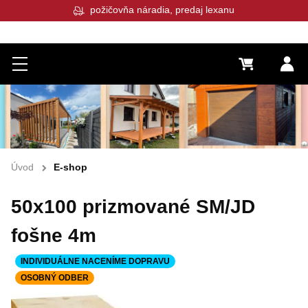
požičovňa náradia, predaj lexanu
Menu
0 €
Pr
Úvod
E-shop
50x100 prizmované SM/JD
fošne 4m
INDIVIDUÁLNE NACENÍME DOPRAVU
OSOBNÝ ODBER