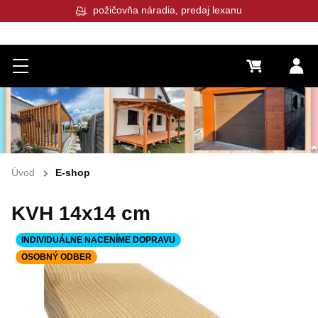
požičovňa náradia, predaj lexanu
Menu
0 €
Pr
Úvod
E-shop
KVH 14x14 cm
INDIVIDUÁLNE NACENÍME DOPRAVU
OSOBNÝ ODBER