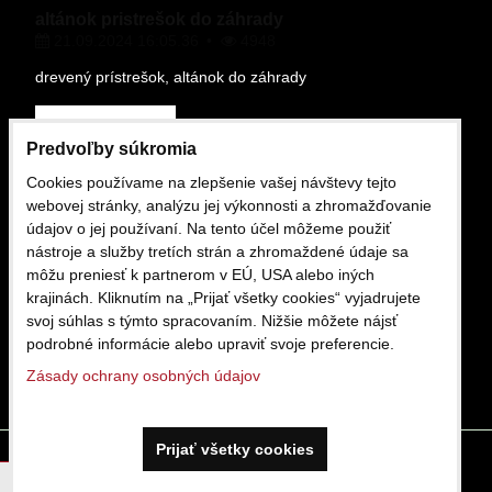
altánok pristrešok do záhrady
21.09.2024 16:05.36
4948
drevený prístrešok, altánok do záhrady
Čítajte viac
Predvoľby súkromia
Cookies používame na zlepšenie vašej návštevy tejto
OBCHODNÉ PODMIENKY
webovej stránky, analýzu jej výkonnosti a zhromažďovanie
údajov o jej používaní. Na tento účel môžeme použiť
nástroje a služby tretích strán a zhromaždené údaje sa
môžu preniesť k partnerom v EÚ, USA alebo iných
Obchodne podmienky
krajinách. Kliknutím na „Prijať všetky cookies“ vyjadrujete
16.02.2025 12:13.29
1429
svoj súhlas s týmto spracovaním. Nižšie môžete nájsť
podrobné informácie alebo upraviť svoje preferencie.
Čítajte viac
Zásady ochrany osobných údajov
Prijať všetky cookies
Predvoľby súkromia
Zásady ochrany osobných údajov
Táto stránka používa cookies.
Viac info