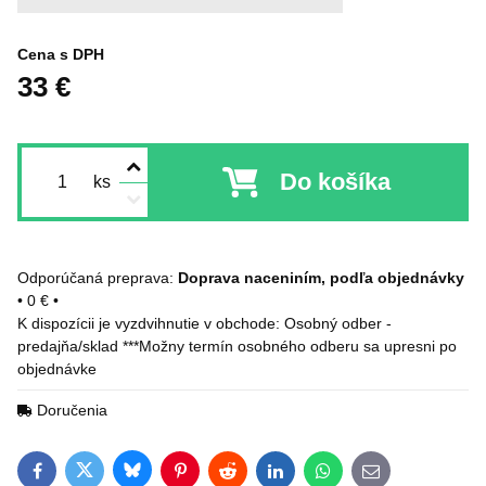
Cena s DPH
33 €
Do košíka
ks
Doprava naceniním, podľa objednávky
•
0 €
•
Osobný odber -
predajňa/sklad ***Možny termín osobného odberu sa upresni po
objednávke
Doručenia
Bluesky
Twitter
Facebook
Pinterest
Reddit
LinkedIn
WhatsApp
E-mail