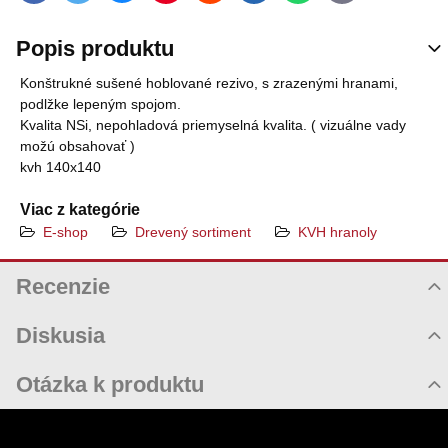
Popis produktu
Konštrukné sušené hoblované rezivo, s zrazenými hranami,
podlžke lepeným spojom.
Kvalita NSi, nepohladová priemyselná kvalita. ( vizuálne vady
možú obsahovať )
kvh 140x140
Viac z kategórie
E-shop
Drevený sortiment
KVH hranoly
Recenzie
Hodnotenie produktu
Diskusia
Komentáre k produktu
Otázka k produktu
Zatiaľ nie sú žiadne komentáre! Buďte prvý!
Nová otázka k produktu
Nový komentár
MENO