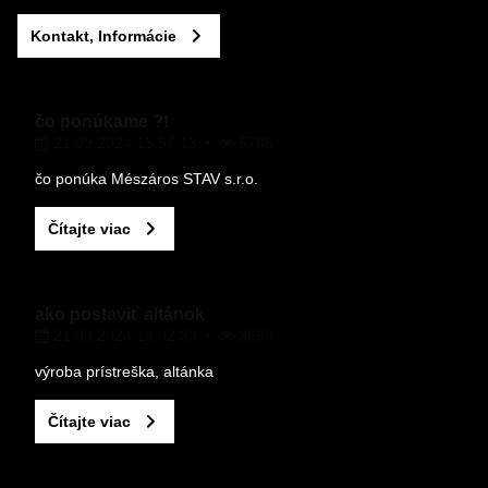
Kontakt, Informácie
VÁŠ E-MAIL
čo ponúkame ?!
21.09.2024 15:57.13
5786
VAŠA OTÁZKA K PRODUKTU
čo ponúka Mészáros STAV s.r.o.
Čítajte viac
ako postaviť altánok
21.09.2024 16:02.33
3899
Odoslať
výroba prístreška, altánka
Čítajte viac