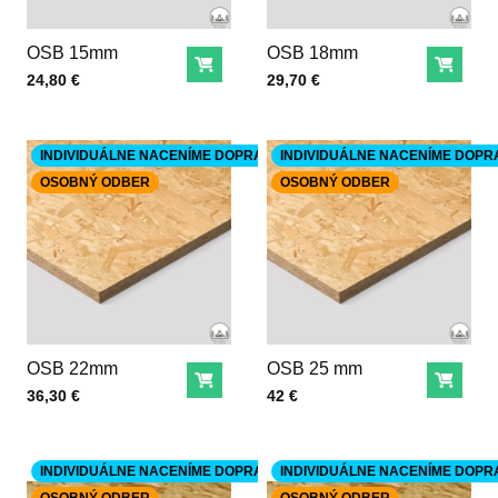
OSB 15mm
OSB 18mm
Do košíka
Do ko
Cena s DPH
Cena s DPH
24,80 €
29,70 €
INDIVIDUÁLNE NACENÍME DOPRAVU
INDIVIDUÁLNE NACENÍME DOPR
OSOBNÝ ODBER
OSOBNÝ ODBER
OSB 22mm
OSB 25 mm
Do košíka
Do ko
Cena s DPH
Cena s DPH
36,30 €
42 €
INDIVIDUÁLNE NACENÍME DOPRAVU
INDIVIDUÁLNE NACENÍME DOPR