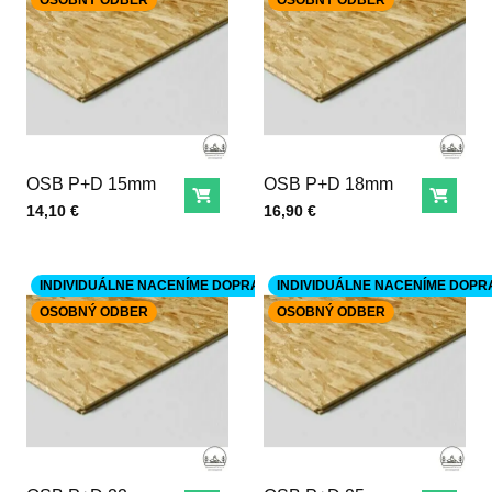
OSOBNÝ ODBER
OSOBNÝ ODBER
OSB P+D 15mm
OSB P+D 18mm
Do košíka
Do ko
Cena s DPH
Cena s DPH
14,10 €
16,90 €
INDIVIDUÁLNE NACENÍME DOPRAVU
INDIVIDUÁLNE NACENÍME DOPR
OSOBNÝ ODBER
OSOBNÝ ODBER