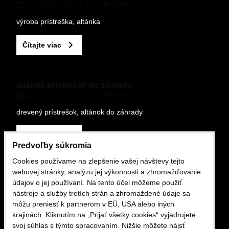
21.09.2024 16:02.33
3889
výroba prístreška, altánka
Čítajte viac
altánok pristrešok do záhrady
21.09.2024 16:05.36
4939
drevený prístrešok, altánok do záhrady
Čítajte viac
Predvoľby súkromia
Cookies používame na zlepšenie vašej návštevy tejto
OBCHODNÉ PODMIENKY
webovej stránky, analýzu jej výkonnosti a zhromažďovanie
údajov o jej používaní. Na tento účel môžeme použiť
nástroje a služby tretích strán a zhromaždené údaje sa
môžu preniesť k partnerom v EÚ, USA alebo iných
Obchodne podmienky
krajinách. Kliknutím na „Prijať všetky cookies“ vyjadrujete
16.02.2025 12:13.29
1425
svoj súhlas s týmto spracovaním. Nižšie môžete nájsť