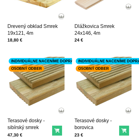
Drevený obklad Smrek
Dlážkovica Smrek
19x121, 4m
24x146, 4m
Cena s DPH
Cena s DPH
18,80 €
24 €
INDIVIDUÁLNE NACENÍME DOPRAVU
INDIVIDUÁLNE NACENÍME DOPR
OSOBNÝ ODBER
OSOBNÝ ODBER
Terasové dosky -
Terasové dosky -
sibírský smrek
borovica
Do košíka
Do ko
Cena s DPH
Cena s DPH
47,30 €
23 €