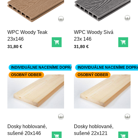
WPC Woody Teak
WPC Woody Sivá
23x146
23x 146
Do košíka
Do ko
Cena s DPH
Cena s DPH
31,80 €
31,80 €
INDIVIDUÁLNE NACENÍME DOPRAVU
INDIVIDUÁLNE NACENÍME DOPR
OSOBNÝ ODBER
OSOBNÝ ODBER
Dosky hoblované,
Dosky hoblované,
sušené 20x146
sušené 22x121