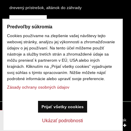
drevený prístrešok, altánok do záhrady
Čítajte viac
Predvoľby súkromia
Cookies používame na zlepšenie vašej návštevy tejto
OBCHODNÉ PODMIENKY
webovej stránky, analýzu jej výkonnosti a zhromažďovanie
údajov o jej používaní. Na tento účel môžeme použiť
nástroje a služby tretích strán a zhromaždené údaje sa
môžu preniesť k partnerom v EÚ, USA alebo iných
Obchodne podmienky
krajinách. Kliknutím na „Prijať všetky cookies“ vyjadrujete
16.02.2025 12:13.29
1429
svoj súhlas s týmto spracovaním. Nižšie môžete nájsť
podrobné informácie alebo upraviť svoje preferencie.
Čítajte viac
Zásady ochrany osobných údajov
Prijať všetky cookies
Predvoľby súkromia
Zásady ochrany osobných údajov
Táto stránka používa cookies.
Viac info
Vytvorené pomocou:
BiznisWeb.sk
Filtrovať produkty
Ukázať podrobnosti
Potvrdiť