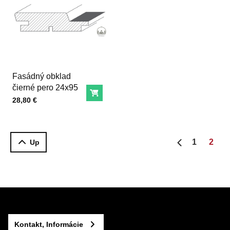
Fasádný obklad
čierné pero 24x95
Do košíka
Cena s DPH
28,80 €
1
2
Up
Predchádzajú
Kontakt, Informácie