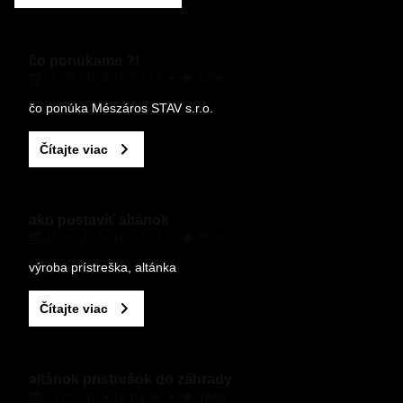
čo ponúkame ?!
21.09.2024 15:57.13
5786
čo ponúka Mészáros STAV s.r.o.
Čítajte viac
ako postaviť altánok
21.09.2024 16:02.33
3899
výroba prístreška, altánka
Čítajte viac
altánok pristrešok do záhrady
21.09.2024 16:05.36
4948