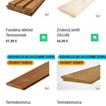
Fasádny obklad
Zrubový profil
Termosmrek
24x146
Do košíka
Do ko
Cena s DPH
Cena s DPH
47,30 €
16,30 €
INDIVIDUÁLNE NACENÍME DOPRAVU
INDIVIDUÁLNE NACENÍME DOPR
OSOBNÝ ODBER
OSOBNÝ ODBER
Termoborovica
Termoborovica