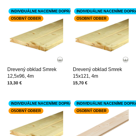
INDIVIDUÁLNE NACENÍME DOPRAVU
INDIVIDUÁLNE NACENÍME DOPR
OSOBNÝ ODBER
OSOBNÝ ODBER
Drevený obklad Smrek
Drevený obklad Smrek
12,5x96, 4m
15x121, 4m
Cena s DPH
Cena s DPH
13,30 €
15,70 €
INDIVIDUÁLNE NACENÍME DOPRAVU
INDIVIDUÁLNE NACENÍME DOPR
OSOBNÝ ODBER
OSOBNÝ ODBER