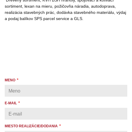
Drevený sortiment, KVH BSH hranoly, spojovací a kotviací
sortiment, lexan na mieru, požičovňa náradia, autodoprava,
realizácia stavebných prác, dodávka stavebného materiálu, výdaj
a podaj balíkov SPS parcel service a GLS.
MENO
E-MAIL
MIESTO REALIZÁCIE/DODANIA