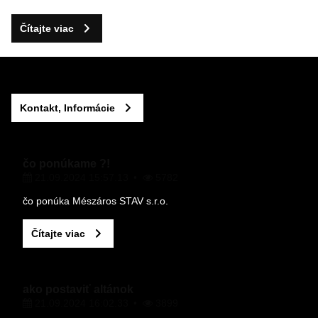
Čítajte viac
Kontakt, Informácie
čo ponúkame ?!
21.09.2024 15:57.13
5782
čo ponúka Mészáros STAV s.r.o.
Čítajte viac
ako postaviť altánok
21.09.2024 16:02.33
3899