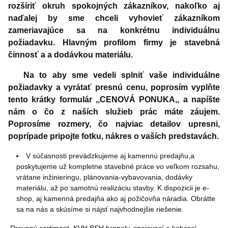
rozšíriť okruh spokojných zákazníkov, nakoľko aj
naďalej by sme chceli vyhovieť zákazníkom
zameriavajúce sa na konkrétnu individuálnu
požiadavku. Hlavným profilom firmy je stavebná
činnosť a a dodávkou materiálu.
Na to aby sme vedeli splniť vaše individuálne
požiadavky a vyrátať presnú cenu, poprosím vyplňte
tento krátky formulár ,,CENOVÁ PONUKA,, a napíšte
nám o čo z naších služieb prác máte záujem.
Poprosíme rozmery, čo najviac detailov upresni,
poprípade pripojte fotku, nákres o vaších predstavách.
V súčasnosti prevádzkujeme aj kamennú predajňu,a
poskytujeme už kompletne stavebné práce vo veľkom rozsahu,
vrátane inžinieringu, plánovania-vybavovania, dodávky
materiálu, až po samotnú realizáciu stavby. K dispozicii je e-
shop, aj kamenná predajňa ako aj požičovňa náradia. Obrátte
sa na nás a skúsíme si nájsť najvhodnejšie riešenie.