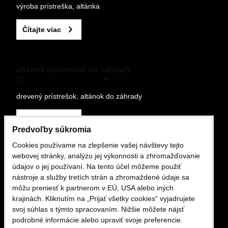
výroba prístreška, altánka
Čítajte viac
altánok pristrešok do záhrady
21.09.2024 16:05.36
4948
drevený prístrešok, altánok do záhrady
Čítajte viac
Predvoľby súkromia
Cookies používame na zlepšenie vašej návštevy tejto
OBCHODNÉ PODMIENKY
webovej stránky, analýzu jej výkonnosti a zhromažďovanie
údajov o jej používaní. Na tento účel môžeme použiť
nástroje a služby tretích strán a zhromaždené údaje sa
môžu preniesť k partnerom v EÚ, USA alebo iných
Obchodne podmienky
krajinách. Kliknutím na „Prijať všetky cookies“ vyjadrujete
16.02.2025 12:13.29
1429
svoj súhlas s týmto spracovaním. Nižšie môžete nájsť
podrobné informácie alebo upraviť svoje preferencie.