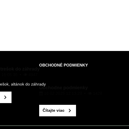
OBCHODNÉ PODMIENKY
strešok do záhrady
 16:05.36
4947
rešok, altánok do záhrady
Obchodne podmienky
16.02.2025 12:13.29
1428
Čítajte viac