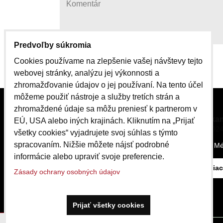
Predvoľby súkromia
Cookies používame na zlepšenie vašej návštevy tejto
Odoslať
webovej stránky, analýzu jej výkonnosti a
zhromažďovanie údajov o jej používaní. Na tento účel
môžeme použiť nástroje a služby tretích strán a
zhromaždené údaje sa môžu preniesť k partnerom v
čo ponúkam
EÚ, USA alebo iných krajinách. Kliknutím na „Prijať
21.09.2024
všetky cookies“ vyjadrujete svoj súhlas s týmto
Kontakt, Informácie
spracovaním. Nižšie môžete nájsť podrobné
čo ponúka Mé
informácie alebo upraviť svoje preferencie.
Čítajte viac
Zásady ochrany osobných údajov
Prijať všetky cookies
Táto stránka používa cookies.
Viac info