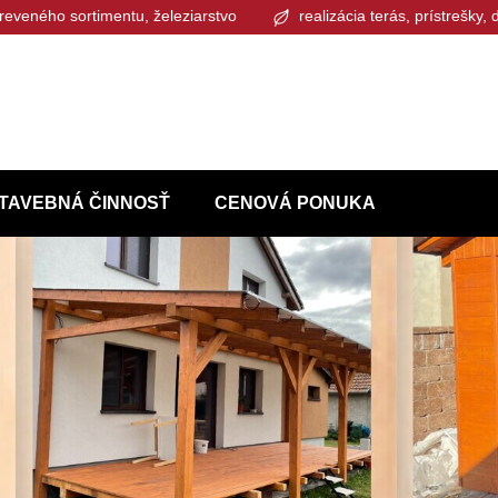
reveného sortimentu, železiarstvo
realizácia terás, prístrešky,
TAVEBNÁ ČINNOSŤ
CENOVÁ PONUKA