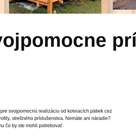
vojpomocne prí
 pre svojpomocnú realizáciu od kotviacích pätiek cez
rofily, strešného príslušenstva. Nemáte ani náradie?
u čo by ste mohli potrebovať.