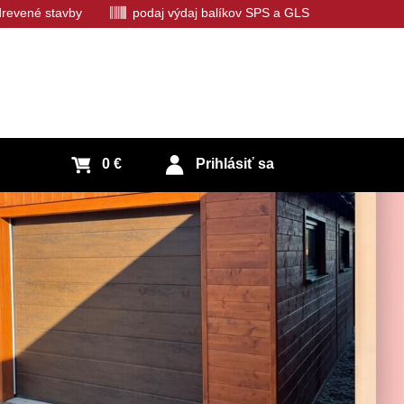
 drevené stavby
podaj výdaj balíkov SPS a GLS
0 €
Prihlásiť sa