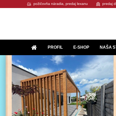
požičovňa náradia, predaj lexanu
predaj d
PROFIL
E-SHOP
NAŠA S
ÚVOD