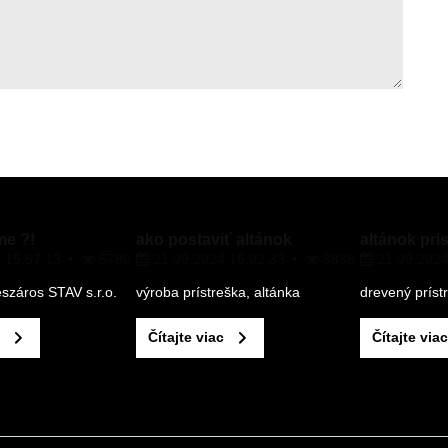
e ?!
ako postaviť altánok
altánok pri
 15:57.13
5780
21.09.2024 16:02.33
3898
21.09.2024
száros STAV s.r.o.
výroba prístreška, altánka
drevený príst
Čítajte viac
Čítajte viac